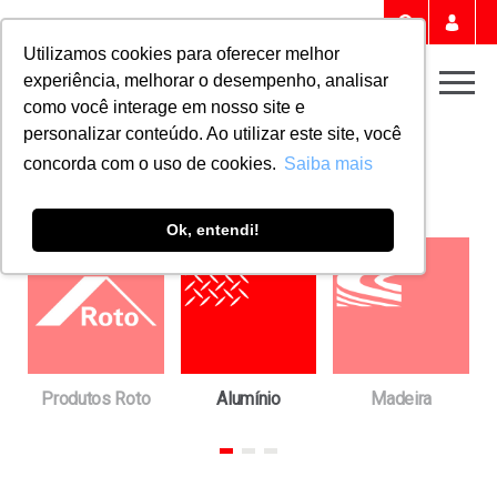
Portal 
Buscar
Utilizamos cookies para oferecer melhor
experiência, melhorar o desempenho, analisar
Men
como você interage em nosso site e
personalizar conteúdo. Ao utilizar este site, você
Home
Downloads
FICHAS TÉCNICAS
concorda com o uso de cookies.
Saiba mais
Fichas técnicas
Ok, entendi!
a
Produtos Roto
Alumínio
Madeira