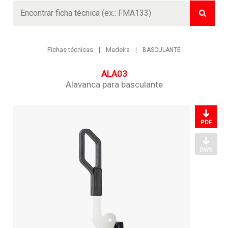
Buscar
Fichas técnicas
Madeira
BASCULANTE
ALA03
Alavanca para basculante
PDF
DWG