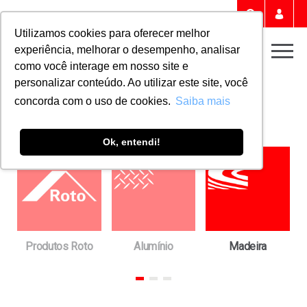
Portal 
Buscar
Utilizamos cookies para oferecer melhor
experiência, melhorar o desempenho, analisar
Men
como você interage em nosso site e
personalizar conteúdo. Ao utilizar este site, você
Home
Downloads
FICHAS TÉCNICAS
concorda com o uso de cookies.
Saiba mais
Fichas técnicas
Ok, entendi!
a
Produtos Roto
Alumínio
Madeira