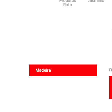
Produtos
Alumínio
Roto
Madeira
F