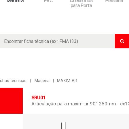
Madeira
PVC
Acessórios
Persiana
para Porta
Bus
ichas técnicas
Madeira
MAXIM-AR
SRU01
Articulação para maxim-ar 90° 250mm - cx13