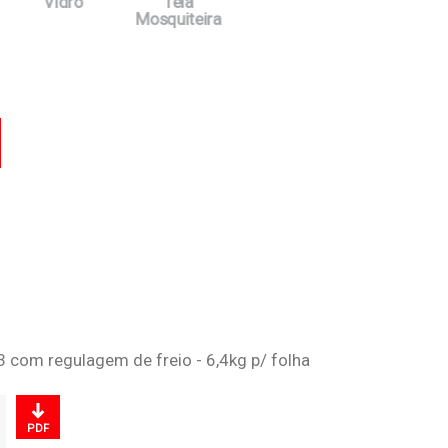
Vidro
Tela
Mosquiteira
car
 com regulagem de freio - 6,4kg p/ folha
PDF