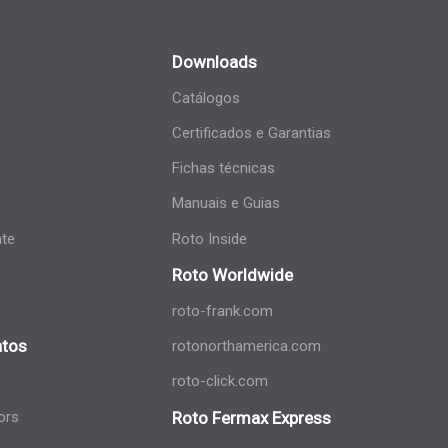
Downloads
Catálogos
Certificados e Garantias
Fichas técnicas
Manuais e Guias
nte
Roto Inside
Roto Worldwide
roto-frank.com
tos
rotonorthamerica.com
roto-click.com
ors
Roto Fermax Express