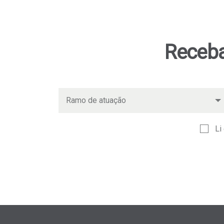
Receba
Li