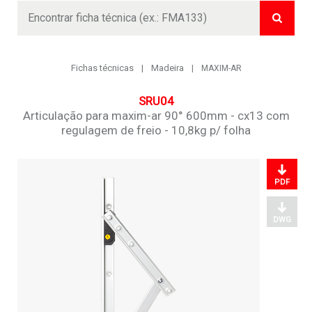
Buscar
Fichas técnicas
Madeira
MAXIM-AR
SRU04
Articulação para maxim-ar 90° 600mm - cx13 com
regulagem de freio - 10,8kg p/ folha
PDF
DWG