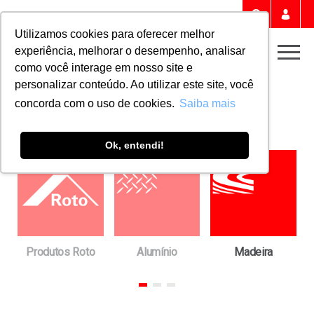
Portal 
Buscar
Utilizamos cookies para oferecer melhor
experiência, melhorar o desempenho, analisar
Men
como você interage em nosso site e
personalizar conteúdo. Ao utilizar este site, você
Home
Downloads
FICHAS TÉCNICAS
concorda com o uso de cookies.
Saiba mais
Fichas técnicas
Ok, entendi!
a
Produtos Roto
Alumínio
Madeira