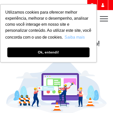
Portal 
Buscar
Utilizamos cookies para oferecer melhor
experiência, melhorar o desempenho, analisar
Men
como você interage em nosso site e
personalizar conteúdo. Ao utilizar este site, você
Home
PERGUNTAS FREQUENTES
concorda com o uso de cookies.
Saiba mais
Página em desenvolvimento!
Ok, entendi!