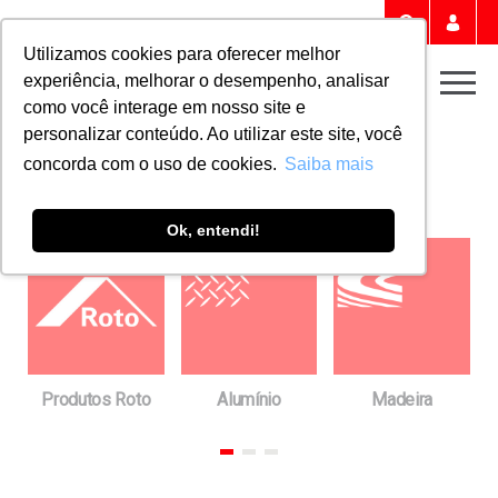
Portal 
Buscar
Utilizamos cookies para oferecer melhor
experiência, melhorar o desempenho, analisar
Men
como você interage em nosso site e
personalizar conteúdo. Ao utilizar este site, você
Home
Downloads
FICHAS TÉCNICAS
concorda com o uso de cookies.
Saiba mais
Fichas técnicas
Ok, entendi!
a
Produtos Roto
Alumínio
Madeira