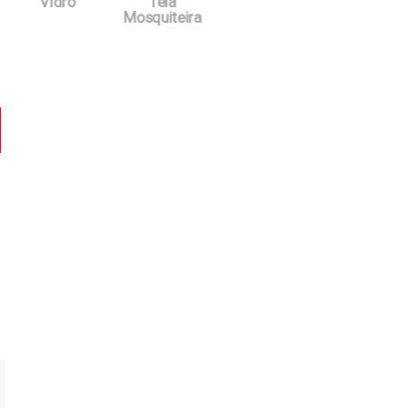
Vidro
Tela
Mosquiteira
car