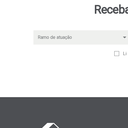
Receba
Li