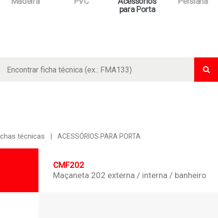
Madeira
PVC
Acessórios
Persiana
para Porta
Bus
ichas técnicas
ACESSÓRIOS PARA PORTA
CMF202
Maçaneta 202 externa / interna / banheiro