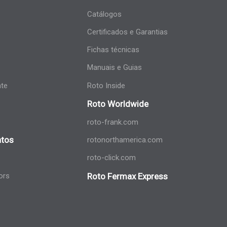
Catálogos
Certificados e Garantias
Fichas técnicas
Manuais e Guias
nte
Roto Inside
Roto Worldwide
roto-frank.com
tos
rotonorthamerica.com
roto-click.com
ors
Roto Fermax Express