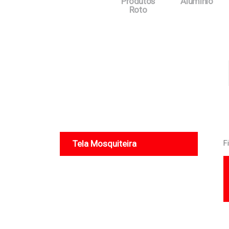
Produtos
Alumínio
Roto
Tela Mosquiteira
F