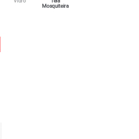
Vidro
Tela
Mosquiteira
car