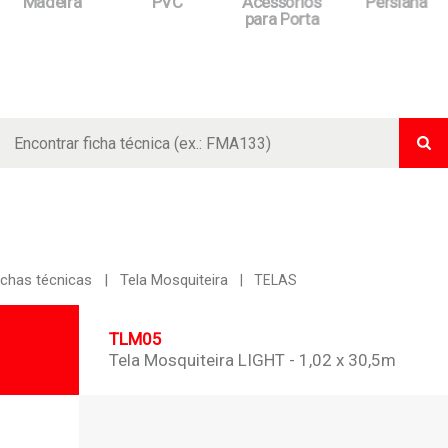
Madeira
PVC
Acessórios
Persiana
para Porta
Bus
ichas técnicas
Tela Mosquiteira
TELAS
TLM05
Tela Mosquiteira LIGHT - 1,02 x 30,5m