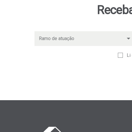
Receba
Li