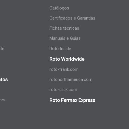
Catálogos
Certificados e Garantias
Fichas técnicas
Manuais e Guias
nte
Roto Inside
Roto Worldwide
roto-frank.com
tos
rotonorthamerica.com
roto-click.com
ors
Roto Fermax Express