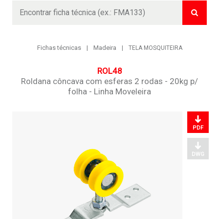
Buscar
Fichas técnicas
Madeira
TELA MOSQUITEIRA
ROL48
Roldana côncava com esferas 2 rodas - 20kg p/
folha - Linha Moveleira
PDF
DWG