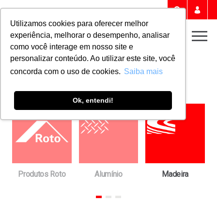
Portal 
Buscar
Utilizamos cookies para oferecer melhor
experiência, melhorar o desempenho, analisar
Men
como você interage em nosso site e
personalizar conteúdo. Ao utilizar este site, você
Home
Downloads
FICHAS TÉCNICAS
concorda com o uso de cookies.
Saiba mais
Fichas técnicas
Ok, entendi!
a
Produtos Roto
Alumínio
Madeira