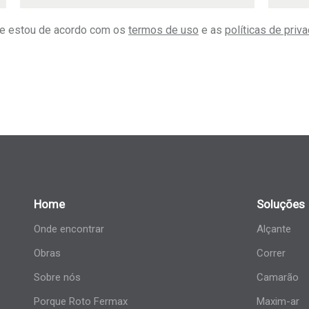
 e estou de acordo com os
termos de uso
e as
políticas de priv
Home
Soluções
Onde encontrar
Alçante
Obras
Correr
Sobre nós
Camarão
Porque Roto Fermax
Maxim-ar