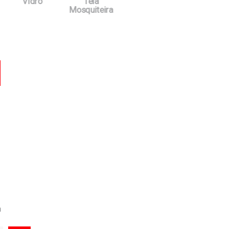
Vidro
Tela
Mosquiteira
car
a