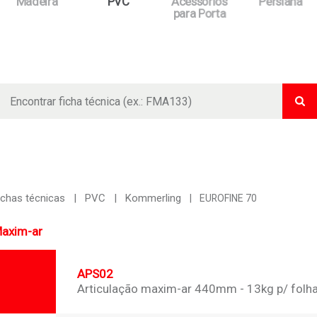
Madeira
PVC
Acessórios
Persiana
para Porta
Bus
ichas técnicas
PVC
Kommerling
EUROFINE 70
axim-ar
APS02
Articulação maxim-ar 440mm - 13kg p/ folh