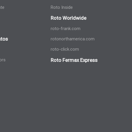
nte
Roto Inside
Roto Worldwide
roto-frank.com
tos
rotonorthamerica.com
roto-click.com
ors
Roto Fermax Express