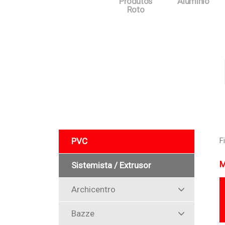
Produtos
Alumínio
Roto
PVC
F
M
Sistemista / Extrusor
Archicentro
Bazze