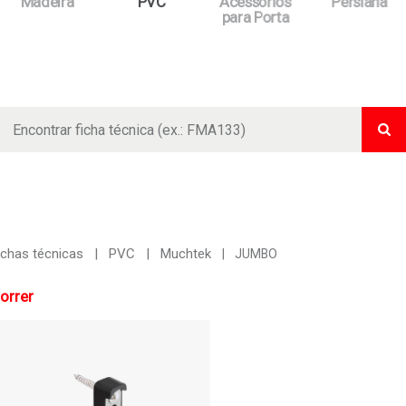
Madeira
PVC
Acessórios
Persiana
para Porta
Bus
ichas técnicas
PVC
Muchtek
JUMBO
orrer