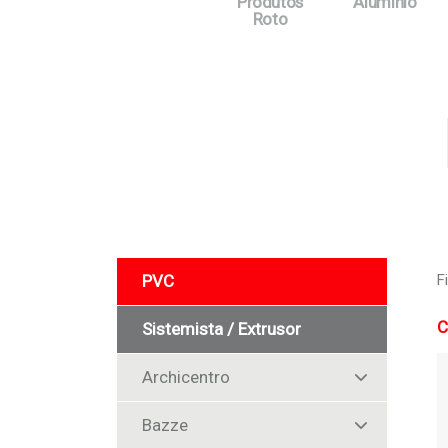
Produtos
Alumínio
Roto
PVC
F
C
Sistemista / Extrusor
Archicentro
Bazze