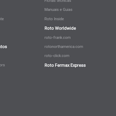
Fichas técnicas
Manuais e Guias
nte
Roto Inside
Roto Worldwide
roto-frank.com
tos
rotonorthamerica.com
roto-click.com
ors
Roto Fermax Express