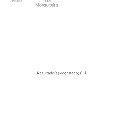
Vidro
Tela
Mosquiteira
car
Resultado(s) econtrado(s):
1